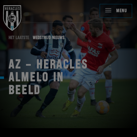
MENU
HET LAATSTE
WEDSTRIJD NIEUWS
AZ – HERACLES
ALMELO IN
BEELD