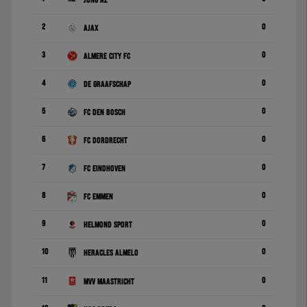
Jong AZ
2
0
Ajax
3
0
Almere City FC
4
0
De Graafschap
5
0
FC Den Bosch
6
0
FC Dordrecht
7
0
FC Eindhoven
8
0
FC Emmen
9
0
Helmond Sport
10
0
Heracles Almelo
11
0
MVV Maastricht