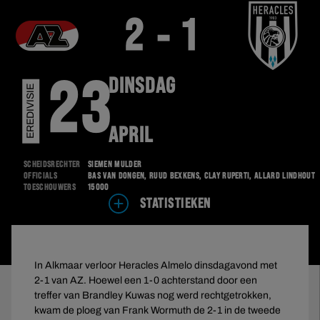
2 - 1
DINSDAG
23
EREDIVISIE
APRIL
Scheidsrechter
Siemen Mulder
Officials
Bas van Dongen, Ruud Bexkens, Clay Ruperti, Allard Lindhout
Toeschouwers
15000
STATISTIEKEN
In Alkmaar verloor Heracles Almelo dinsdagavond met
2-1 van AZ. Hoewel een 1-0 achterstand door een
treffer van Brandley Kuwas nog werd rechtgetrokken,
kwam de ploeg van Frank Wormuth de 2-1 in de tweede