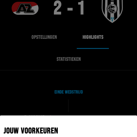
2 - 1
OPSTELLINGEN
HIGHLIGHTS
STATISTIEKEN
EINDE WEDSTRIJD
F. MIDTSJØ
88'
S. WUYTENS
JOUW VOORKEUREN