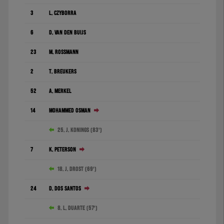
3
L. Czyborra
6
D. Van den Buijs
23
M. Rossmann
2
T. Breukers
52
A. Merkel
14
Mohammed Osman
25. J. Konings (83')
7
K. Peterson
18. J. Drost (69')
24
D. dos Santos
8. L. Duarte (57')