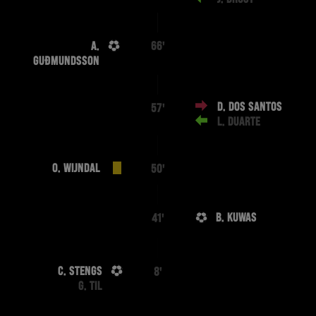
A.
66'
GUÐMUNDSSON
D. DOS SANTOS
57'
L. DUARTE
O. WIJNDAL
50'
B. KUWAS
41'
C. STENGS
8'
G. TIL