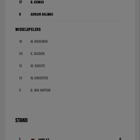
17
B. Kuwas
9
Adrián Dalmau
WISSELSPELERS
16
M. Brouwer
26
K. Bucker
12
W. Droste
13
M. Knoester
5
B. van Hintum
STAND
1
0