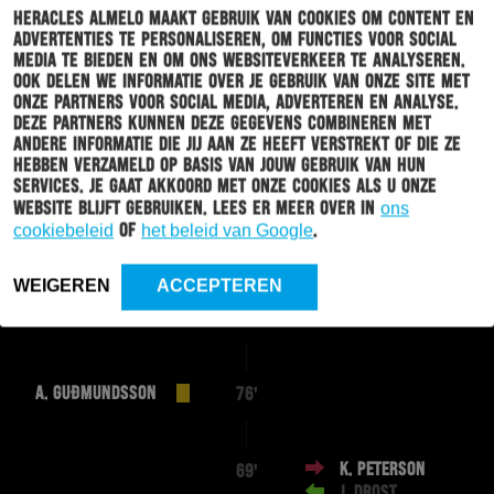
Heracles Almelo maakt gebruik van cookies om content en
J. KONINGS
85'
advertenties te personaliseren, om functies voor social
media te bieden en om ons websiteverkeer te analyseren.
Ook delen we informatie over je gebruik van onze site met
onze partners voor social media, adverteren en analyse.
M. SEUNTJENS
84'
Deze partners kunnen deze gegevens combineren met
M. BOADU
andere informatie die jij aan ze heeft verstrekt of die ze
hebben verzameld op basis van jouw gebruik van hun
services. Je gaat akkoord met onze cookies als u onze
MOHAMMED
83'
website blijft gebruiken. Lees er meer over in
ons
OSMAN
cookiebeleid
of
het beleid van Google
.
J. KONINGS
WEIGEREN
ACCEPTEREN
T. KOOPMEINERS
81'
A. GUÐMUNDSSON
76'
K. PETERSON
69'
J. DROST