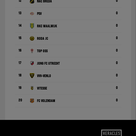
12
0
NAC Breda
13
0
PSV
14
0
RKC Waalwijk
15
0
Roda JC
16
0
TOP Oss
17
0
Jong FC Utrecht
18
0
VVV-Venlo
19
0
Vitesse
20
0
FC Volendam