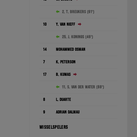
2. T. Breukers (61')
10
Y. van Nieff
25. J. Konings (46')
14
Mohammed Osman
7
K. Peterson
17
B. Kuwas
11. S. van der Water (88')
8
L. Duarte
9
Adrián Dalmau
WISSELSPELERS