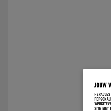
JOUW 
Heracles
personali
websiteve
site met 