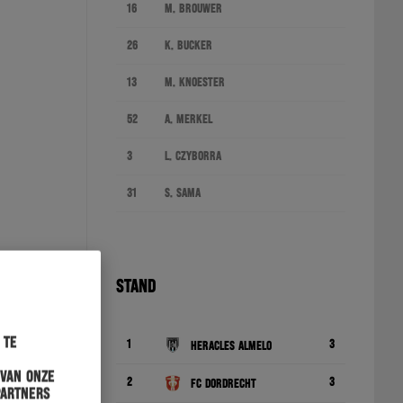
16
M. Brouwer
26
K. Bucker
13
M. Knoester
52
A. Merkel
3
L. Czyborra
31
S. Sama
STAND
 te
1
3
Heracles Almelo
 van onze
2
3
FC Dordrecht
partners