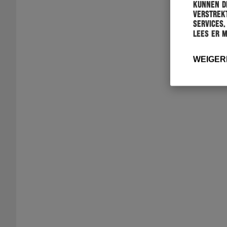
kunnen de
verstrekt
services.
Lees er 
WEIGER