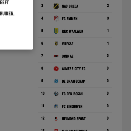
heeft
3
3
NAC Breda
ruiken.
4
3
FC Emmen
5
1
RKC Waalwijk
6
1
Vitesse
7
0
Jong AZ
8
0
Almere City FC
9
0
De Graafschap
10
0
FC Den Bosch
11
0
FC Eindhoven
12
0
Helmond Sport