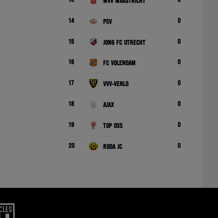
13
0
MVV Maastricht
14
0
PSV
15
0
Jong FC Utrecht
16
0
FC Volendam
17
0
VVV-Venlo
18
0
Ajax
19
0
TOP Oss
20
0
Roda JC