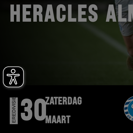
HERACLES AL
EREDIVISIE
ZATERDAG
30
MAART