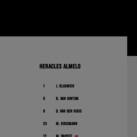
HERACLES ALMELO
1
J. Blaswich
5
B. van Hintum
6
D. Van den Buijs
23
M. Rossmann
12
W. Droste