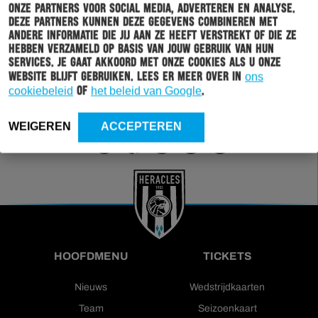
onze partners voor social media, adverteren en analyse.
Wil jij altijd en overal op de hoogte gehouden worden
Deze partners kunnen deze gegevens combineren met
van al het clubnieuws? Schrijf je dan in voor de
andere informatie die jij aan ze heeft verstrekt of die ze
nieuwsbrief van Heracles Almelo. Doordat je zelf aan
hebben verzameld op basis van jouw gebruik van hun
kan geven welk nieuws jij van ons wil ontvangen,
services. Je gaat akkoord met onze cookies als u onze
sturen wij alleen nieuws wat voor jou relevant is.
website blijft gebruiken. Lees er meer over in
ons
cookiebeleid
of
het beleid van Google
.
INSCHRIJVEN
WEIGEREN
ACCEPTEREN
HOOFDMENU
TICKETS
Nieuws
Wedstrijdkaarten
Team
Seizoenkaart