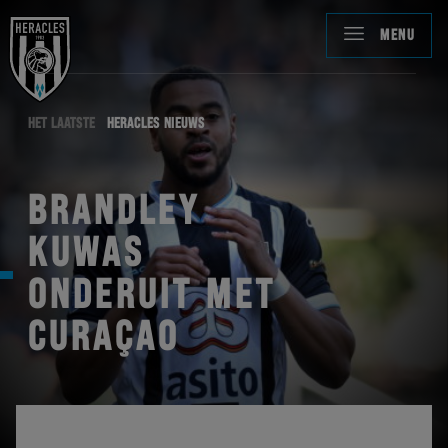
MENU
HET LAATSTE
HERACLES NIEUWS
BRANDLEY
KUWAS
ONDERUIT MET
CURAÇAO