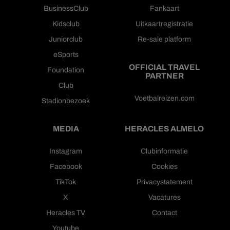
BusinessClub
Fankaart
Kidsclub
Uitkaartregistratie
Juniorclub
Re-sale platform
eSports
OFFICIAL TRAVEL
Foundation
PARTNER
Club
Voetbalreizen.com
Stadionbezoek
MEDIA
HERACLES ALMELO
Instagram
Clubinformatie
Facebook
Cookies
TikTok
Privacystatement
X
Vacatures
Heracles TV
Contact
Youtube