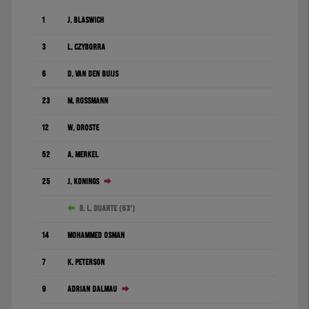
1
J. Blaswich
3
L. Czyborra
6
D. Van den Buijs
23
M. Rossmann
12
W. Droste
52
A. Merkel
25
J. Konings
8. L. Duarte (63')
14
Mohammed Osman
7
K. Peterson
9
Adrián Dalmau