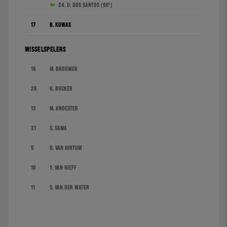
24. D. dos Santos (90')
17
B. Kuwas
WISSELSPELERS
16
M. Brouwer
26
K. Bucker
13
M. Knoester
31
S. Sama
5
B. van Hintum
10
Y. van Nieff
11
S. van der Water