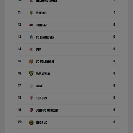
10
1
Helmond Sport
11
1
Vitesse
12
0
Jong AZ
13
0
FC Eindhoven
14
0
PSV
15
0
FC Volendam
16
0
VVV-Venlo
17
0
Ajax
18
0
TOP Oss
19
0
Jong FC Utrecht
20
0
Roda JC