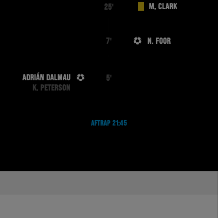
M. CLARK
25'
N. FOOR
7'
ADRIÁN DALMAU
5'
K. PETERSON
AFTRAP 21:45