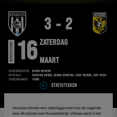
3 - 2
ZATERDAG
16
EREDIVISIE
MAART
Scheidsrechter
Björn Kuipers
Officials
Cristian Dobre, Erwin Zeinstra, Stan Teuben, Joey Kooij
Toeschouwers
11086
STATISTIEKEN
Heracles Almelo won zaterdagavond voor de negende
keer dit seizoen een thuiswedstrijd. Vitesse werd in het