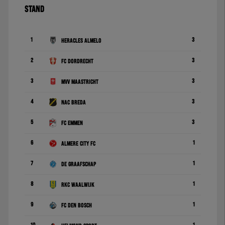
STAND
1
3
Heracles Almelo
2
3
FC Dordrecht
3
3
MVV Maastricht
4
3
NAC Breda
5
3
FC Emmen
6
1
Almere City FC
7
1
De Graafschap
8
1
RKC Waalwijk
9
1
FC Den Bosch