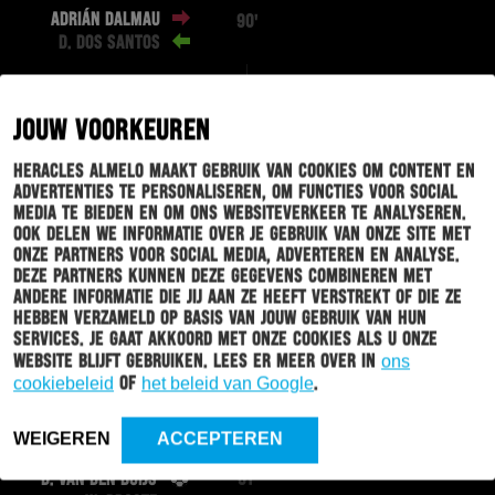
ADRIÁN DALMAU
90'
D. DOS SANTOS
A. BÜTTNER
89'
JOUW VOORKEUREN
Heracles Almelo maakt gebruik van cookies om content en
advertenties te personaliseren, om functies voor social
B. LINSSEN
80'
media te bieden en om ons websiteverkeer te analyseren.
H. GONG
Ook delen we informatie over je gebruik van onze site met
onze partners voor social media, adverteren en analyse.
Deze partners kunnen deze gegevens combineren met
J. KONINGS
63'
andere informatie die jij aan ze heeft verstrekt of die ze
L. DUARTE
hebben verzameld op basis van jouw gebruik van hun
services. Je gaat akkoord met onze cookies als u onze
website blijft gebruiken. Lees er meer over in
ons
N. FOOR
cookiebeleid
of
het beleid van Google
.
63'
T. BUITINK
WEIGEREN
ACCEPTEREN
D. VAN DEN BUIJS
61'