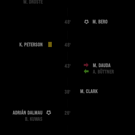
W. DROSTE
M. BERO
48'
K. PETERSON
48'
M. DAUDA
43'
A. BÜTTNER
M. CLARK
38'
ADRIÁN DALMAU
26'
B. KUWAS