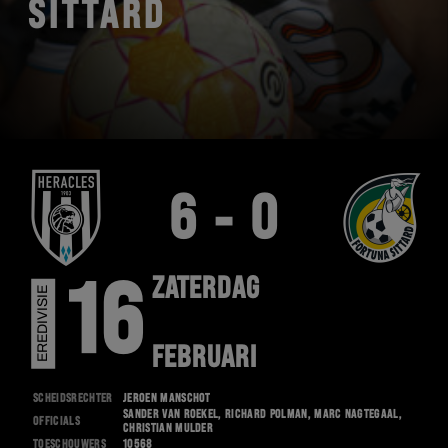
SITTARD
6 - 0
ZATERDAG
16
EREDIVISIE
FEBRUARI
Scheidsrechter
Jeroen Manschot
Sander van Roekel, Richard Polman, Marc Nagtegaal,
Officials
Christian Mulder
Toeschouwers
10568