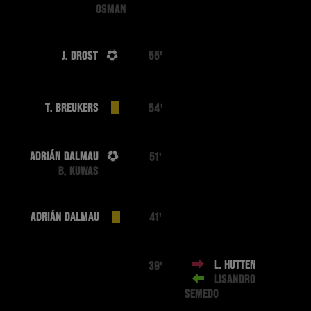
OSMAN
J. DROST
55'
T. BREUKERS
54'
ADRIÁN DALMAU
51'
B. KUWAS
ADRIÁN DALMAU
41'
L. HUTTEN
39'
LISANDRO
SEMEDO