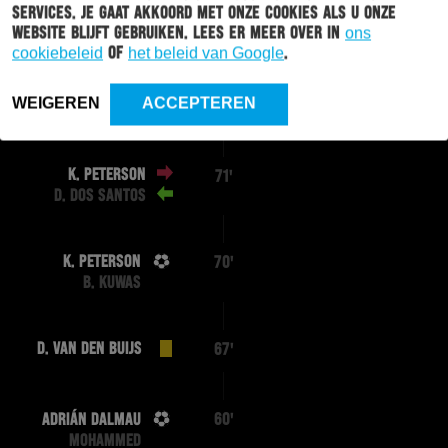
ADRIÁN DALMAU
78'
services. Je gaat akkoord met onze cookies als u onze
D. DOS SANTOS
website blijft gebruiken. Lees er meer over in
ons
cookiebeleid
of
het beleid van Google
.
J. SMEETS
77'
WEIGEREN
ACCEPTEREN
C. ESSERS
K. PETERSON
71'
D. DOS SANTOS
K. PETERSON
70'
B. KUWAS
D. VAN DEN BUIJS
67'
ADRIÁN DALMAU
60'
MOHAMMED