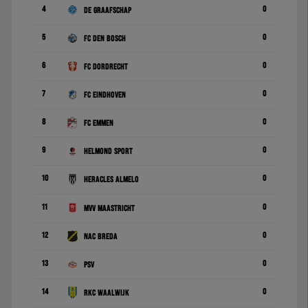
4
0
De Graafschap
5
0
FC Den Bosch
6
0
FC Dordrecht
7
0
FC Eindhoven
8
0
FC Emmen
9
0
Helmond Sport
10
0
Heracles Almelo
11
0
MVV Maastricht
12
0
NAC Breda
13
0
PSV
14
0
RKC Waalwijk