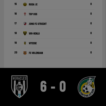
15
0
Roda JC
16
0
TOP Oss
17
0
Jong FC Utrecht
18
0
VVV-Venlo
19
0
Vitesse
20
0
FC Volendam
6 - 0