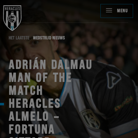
MENU
HET LAATSTE
WEDSTRIJD NIEUWS
ADRIÁN DALMAU
MAN OF THE
MATCH
HERACLES
ALMELO –
FORTUNA