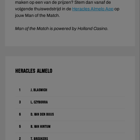
maken op een van de prijzen? Stem dan vanaf de
volgende thuiswedstrijd in de
Heracles Almelo App
op
jouw Man of the Match.
Man of the Match is powered by Holland Casino.
HERACLES ALMELO
1
J. Blaswich
3
L. Czyborra
6
D. Van den Buijs
5
B. van Hintum
2
T. Breukers