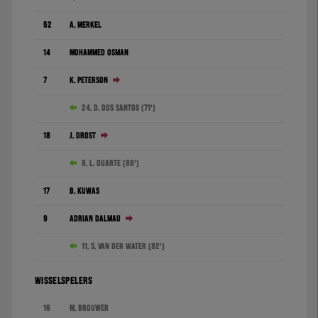
52
A. Merkel
14
Mohammed Osman
7
K. Peterson
24. D. dos Santos (71')
18
J. Drost
8. L. Duarte (86')
17
B. Kuwas
9
Adrián Dalmau
11. S. van der Water (82')
WISSELSPELERS
16
M. Brouwer