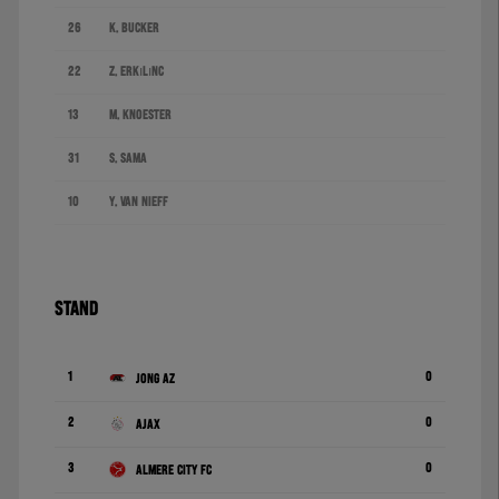
26
K. Bucker
22
Z. Erkılınç
13
M. Knoester
31
S. Sama
10
Y. van Nieff
STAND
1
0
Jong AZ
2
0
Ajax
3
0
Almere City FC