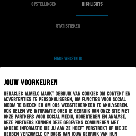
OPSTELLINGEN
HIGHLIGHTS
STATISTIEKEN
EINDE WEDSTRIJD
JOUW VOORKEUREN
J. DROST
86'
L. DUARTE
Heracles Almelo maakt gebruik van cookies om content en
advertenties te personaliseren, om functies voor social
media te bieden en om ons websiteverkeer te analyseren.
ADRIÁN DALMAU
82'
Ook delen we informatie over je gebruik van onze site met
S. VAN DER WATER
onze partners voor social media, adverteren en analyse.
Deze partners kunnen deze gegevens combineren met
andere informatie die jij aan ze heeft verstrekt of die ze
hebben verzameld op basis van jouw gebruik van hun