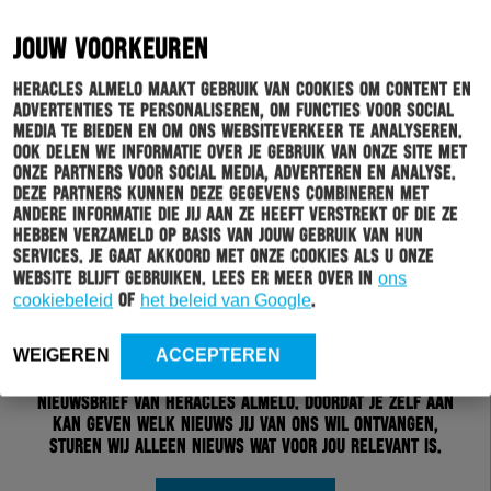
JOUW VOORKEUREN
Heracles Almelo maakt gebruik van cookies om content en
advertenties te personaliseren, om functies voor social
media te bieden en om ons websiteverkeer te analyseren.
Ook delen we informatie over je gebruik van onze site met
onze partners voor social media, adverteren en analyse.
Deze partners kunnen deze gegevens combineren met
andere informatie die jij aan ze heeft verstrekt of die ze
hebben verzameld op basis van jouw gebruik van hun
services. Je gaat akkoord met onze cookies als u onze
website blijft gebruiken. Lees er meer over in
ons
cookiebeleid
of
het beleid van Google
.
Schrijf je in voor onze nieuwsbrief
WEIGEREN
ACCEPTEREN
Wil jij altijd en overal op de hoogte gehouden worden
van al het clubnieuws? Schrijf je dan in voor de
nieuwsbrief van Heracles Almelo. Doordat je zelf aan
kan geven welk nieuws jij van ons wil ontvangen,
sturen wij alleen nieuws wat voor jou relevant is.