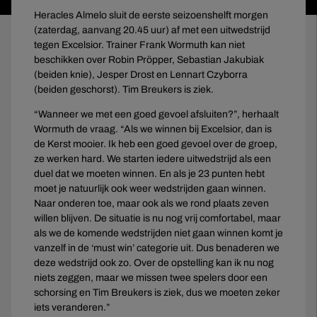
Heracles Almelo sluit de eerste seizoenshelft morgen
(zaterdag, aanvang 20.45 uur) af met een uitwedstrijd
tegen Excelsior. Trainer Frank Wormuth kan niet
beschikken over Robin Pröpper, Sebastian Jakubiak
(beiden knie), Jesper Drost en Lennart Czyborra
(beiden geschorst). Tim Breukers is ziek.
“Wanneer we met een goed gevoel afsluiten?”, herhaalt
Wormuth de vraag. “Als we winnen bij Excelsior, dan is
de Kerst mooier. Ik heb een goed gevoel over de groep,
ze werken hard. We starten iedere uitwedstrijd als een
duel dat we moeten winnen. En als je 23 punten hebt
moet je natuurlijk ook weer wedstrijden gaan winnen.
Naar onderen toe, maar ook als we rond plaats zeven
willen blijven. De situatie is nu nog vrij comfortabel, maar
als we de komende wedstrijden niet gaan winnen komt je
vanzelf in de ‘must win’ categorie uit. Dus benaderen we
deze wedstrijd ook zo. Over de opstelling kan ik nu nog
niets zeggen, maar we missen twee spelers door een
schorsing en Tim Breukers is ziek, dus we moeten zeker
iets veranderen.”