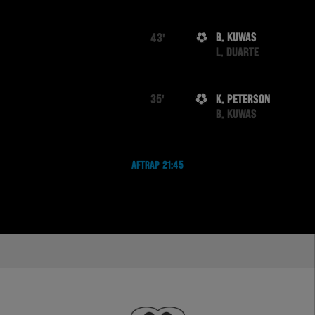
B. KUWAS
43'
L. DUARTE
K. PETERSON
35'
B. KUWAS
AFTRAP 21:45