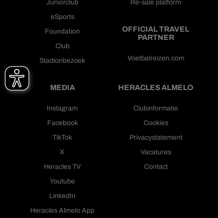
Juniorclub
Re-sale platform
eSports
OFFICIAL TRAVEL
Foundation
PARTNER
Club
Voetbalreizen.com
Stadionbezoek
MEDIA
HERACLES ALMELO
Instagram
Clubinformatie
Facebook
Cookies
TikTok
Privacystatement
X
Vacatures
Heracles TV
Contact
Youtube
LinkedIn
Heracles Almelo App