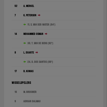
52
A. Merkel
7
K. Peterson
11. S. van der Water (84')
14
Mohammed Osman
30. T. van de Berg (82')
8
L. Duarte
24. D. dos Santos (89')
17
B. Kuwas
WISSELSPELERS
16
M. Brouwer
9
Adrián Dalmau