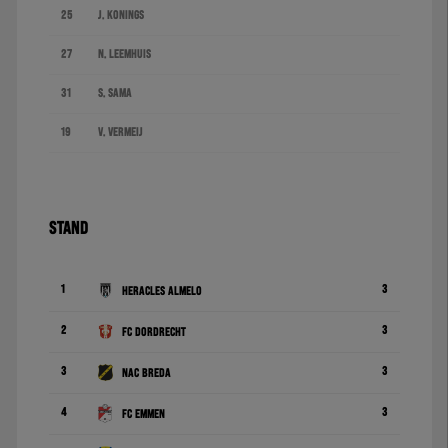
25
J. Konings
27
N. Leemhuis
31
S. Sama
19
V. Vermeij
STAND
1
3
Heracles Almelo
2
3
FC Dordrecht
3
3
NAC Breda
4
3
FC Emmen