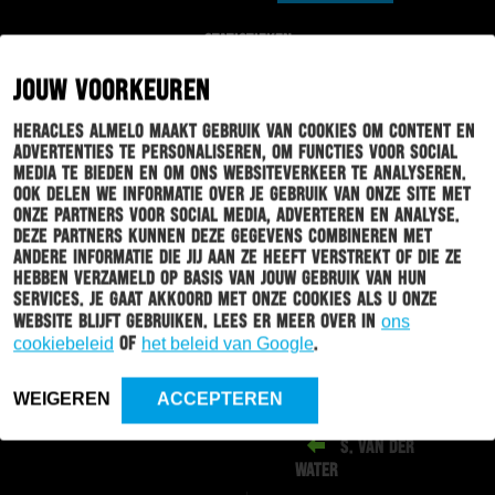
STATISTIEKEN
JOUW VOORKEUREN
Heracles Almelo maakt gebruik van cookies om content en
advertenties te personaliseren, om functies voor social
EINDE WEDSTRIJD
media te bieden en om ons websiteverkeer te analyseren.
Ook delen we informatie over je gebruik van onze site met
onze partners voor social media, adverteren en analyse.
Deze partners kunnen deze gegevens combineren met
L. DUARTE
89'
andere informatie die jij aan ze heeft verstrekt of die ze
D. DOS SANTOS
hebben verzameld op basis van jouw gebruik van hun
services. Je gaat akkoord met onze cookies als u onze
website blijft gebruiken. Lees er meer over in
ons
cookiebeleid
of
het beleid van Google
.
J. MATTHEIJ
85'
WEIGEREN
ACCEPTEREN
K. PETERSON
84'
S. VAN DER
WATER