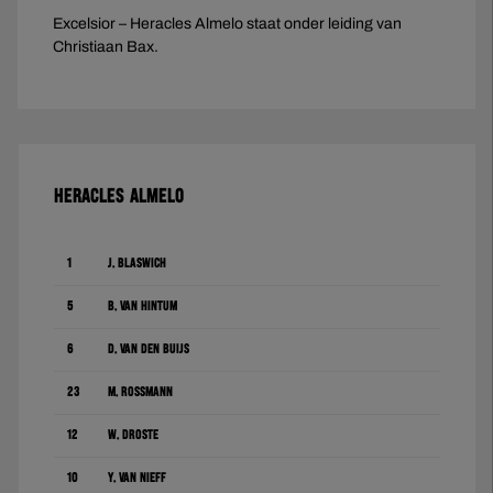
Excelsior – Heracles Almelo staat onder leiding van
Christiaan Bax.
HERACLES ALMELO
1
J. Blaswich
5
B. van Hintum
6
D. Van den Buijs
23
M. Rossmann
12
W. Droste
10
Y. van Nieff