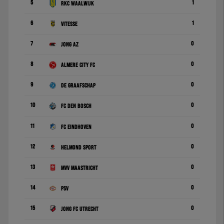
5
1
RKC Waalwijk
6
1
Vitesse
7
0
Jong AZ
8
0
Almere City FC
9
0
De Graafschap
10
0
FC Den Bosch
11
0
FC Eindhoven
12
0
Helmond Sport
13
0
MVV Maastricht
14
0
PSV
15
0
Jong FC Utrecht