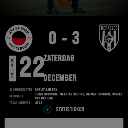
0 - 3
ZATERDAG
22
EREDIVISIE
DECEMBER
Scheidsrechter
Christiaan Bax
Terry Hoekstra, Maarten Ketting, Ingmar Oostrom, Sander
Officials
van der Eijk
Toeschouwers
4032
STATISTIEKEN