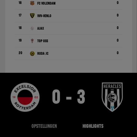
16
0
FC Volendam
17
0
VVV-Venlo
18
0
Ajax
19
0
TOP Oss
20
0
Roda JC
0 - 3
OPSTELLINGEN
HIGHLIGHTS