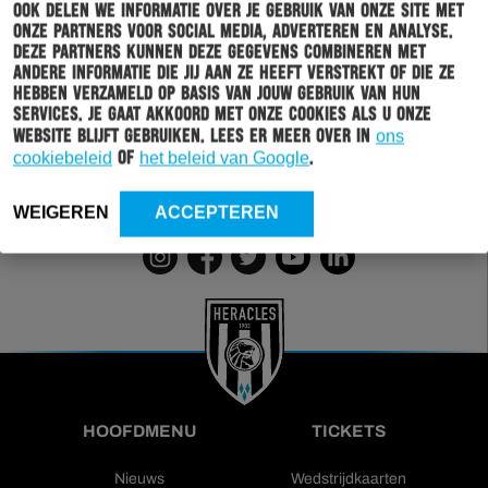
Ook delen we informatie over je gebruik van onze site met
Schrijf je in voor onze nieuwsbrief
onze partners voor social media, adverteren en analyse.
Deze partners kunnen deze gegevens combineren met
Wil jij altijd en overal op de hoogte gehouden worden
andere informatie die jij aan ze heeft verstrekt of die ze
van al het clubnieuws? Schrijf je dan in voor de
hebben verzameld op basis van jouw gebruik van hun
nieuwsbrief van Heracles Almelo. Doordat je zelf aan
services. Je gaat akkoord met onze cookies als u onze
kan geven welk nieuws jij van ons wil ontvangen,
website blijft gebruiken. Lees er meer over in
ons
sturen wij alleen nieuws wat voor jou relevant is.
cookiebeleid
of
het beleid van Google
.
WEIGEREN
ACCEPTEREN
INSCHRIJVEN
HOOFDMENU
TICKETS
Nieuws
Wedstrijdkaarten