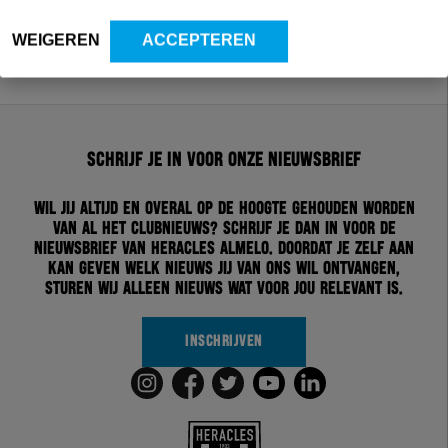
WEIGEREN
ACCEPTEREN
Schrijf je in voor onze nieuwsbrief
Wil jij altijd en overal op de hoogte gehouden worden
van al het clubnieuws? Schrijf je dan in voor de
nieuwsbrief van Heracles Almelo. Doordat je zelf aan
kan geven welk nieuws jij van ons wil ontvangen,
sturen wij alleen nieuws wat voor jou relevant is.
INSCHRIJVEN