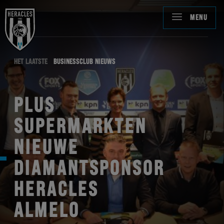
MENU
HET LAATSTE
BUSINESSCLUB NIEUWS
PLUS
SUPERMARKTEN
NIEUWE
DIAMANTSPONSOR
HERACLES
ALMELO