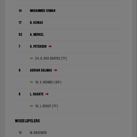
14
Mohammed Osman
17
B. Kuwas
52
A. Merkel
7
K. Peterson
24. D. dos Santos (71')
9
Adrián Dalmau
19. V. Vermeij (80')
8
L. Duarte
18. J. Drost (71')
WISSELSPELERS
16
M. Brouwer