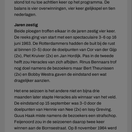
stond tot nu toe achttien keer op het programma. De
balans is vier overwinningen, vier keer gelijkspel en tien
nederlagen.
Jaren zestig
Beide ploegen troffen elkaar in de jaren zestig vier keer.
De reeks ging van start met een spectaculaire 3-6 op 16
juni 1963. De Rotterdammers hadden de buit bij de rust
al binnen (0-5) door de doelpunten van Cor van der Gijp
(2x), Piet Kruiver (2x) en Jan Hordijk. Pas in de tweede
helft zou Heracles van zich afbijten. Rinus Bennaars trof
nog doel namens de bezoekers maar Bert Theunissen
(2x) en Bobby Westra gaven de eindstand een wat
dragelijker aanzien.
Het ene seizoen is het andere niet en bijna drie
maanden later stapte Heracles als winnaar van het veld.
De eindstand op 15 september was 3-0 door de
doelpunten van Hennie van Nee (2x) en Issy Greving.
Guus Haak miste namens de bezoekers een strafschop.
Feijenoord zou in de seizoenen daarop twee keer
winnen aan de Bornsestraat. Op 8 november 1964 werd