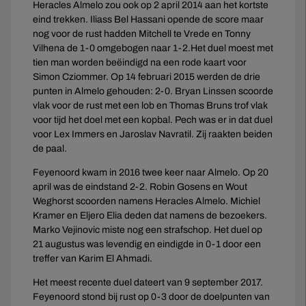
Heracles Almelo zou ook op 2 april 2014 aan het kortste
eind trekken. Iliass Bel Hassani opende de score maar
nog voor de rust hadden Mitchell te Vrede en Tonny
Vilhena de 1-0 omgebogen naar 1-2.Het duel moest met
tien man worden beëindigd na een rode kaart voor
Simon Cziommer. Op 14 februari 2015 werden de drie
punten in Almelo gehouden: 2-0. Bryan Linssen scoorde
vlak voor de rust met een lob en Thomas Bruns trof vlak
voor tijd het doel met een kopbal. Pech was er in dat duel
voor Lex Immers en Jaroslav Navratil. Zij raakten beiden
de paal.
Feyenoord kwam in 2016 twee keer naar Almelo. Op 20
april was de eindstand 2-2. Robin Gosens en Wout
Weghorst scoorden namens Heracles Almelo. Michiel
Kramer en Eljero Elia deden dat namens de bezoekers.
Marko Vejinovic miste nog een strafschop. Het duel op
21 augustus was levendig en eindigde in 0-1 door een
treffer van Karim El Ahmadi.
Het meest recente duel dateert van 9 september 2017.
Feyenoord stond bij rust op 0-3 door de doelpunten van