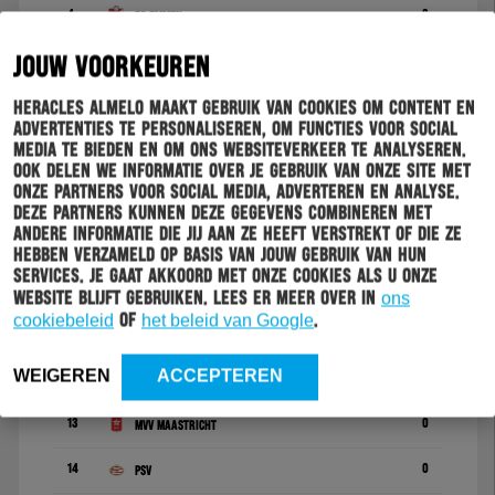
4
3
FC Emmen
JOUW VOORKEUREN
5
1
Almere City FC
Heracles Almelo maakt gebruik van cookies om content en
6
1
RKC Waalwijk
advertenties te personaliseren, om functies voor social
media te bieden en om ons websiteverkeer te analyseren.
7
1
FC Den Bosch
Ook delen we informatie over je gebruik van onze site met
onze partners voor social media, adverteren en analyse.
8
1
Vitesse
Deze partners kunnen deze gegevens combineren met
andere informatie die jij aan ze heeft verstrekt of die ze
9
0
Jong AZ
hebben verzameld op basis van jouw gebruik van hun
services. Je gaat akkoord met onze cookies als u onze
10
0
De Graafschap
website blijft gebruiken. Lees er meer over in
ons
cookiebeleid
of
het beleid van Google
.
11
0
FC Eindhoven
WEIGEREN
ACCEPTEREN
12
0
Helmond Sport
13
0
MVV Maastricht
14
0
PSV