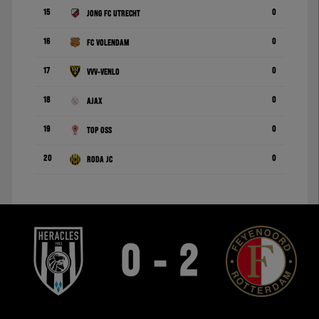
15
0
Jong FC Utrecht
16
0
FC Volendam
17
0
VVV-Venlo
18
0
Ajax
19
0
TOP Oss
20
0
Roda JC
0 - 2