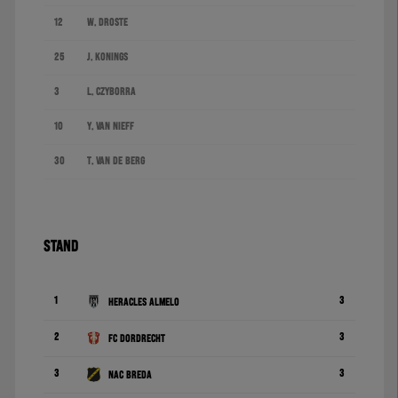
12
W. Droste
25
J. Konings
3
L. Czyborra
10
Y. van Nieff
30
T. van de Berg
STAND
1
3
Heracles Almelo
2
3
FC Dordrecht
3
3
NAC Breda