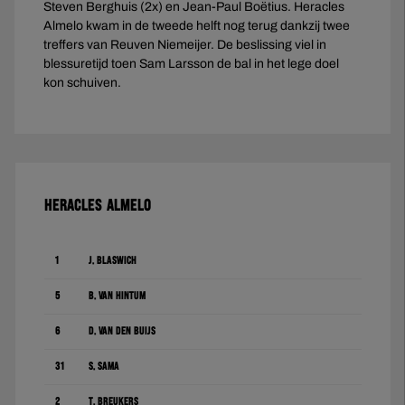
Steven Berghuis (2x) en Jean-Paul Boëtius. Heracles
Almelo kwam in de tweede helft nog terug dankzij twee
treffers van Reuven Niemeijer. De beslissing viel in
blessuretijd toen Sam Larsson de bal in het lege doel
kon schuiven.
HERACLES ALMELO
1
J. Blaswich
5
B. van Hintum
6
D. Van den Buijs
31
S. Sama
2
T. Breukers