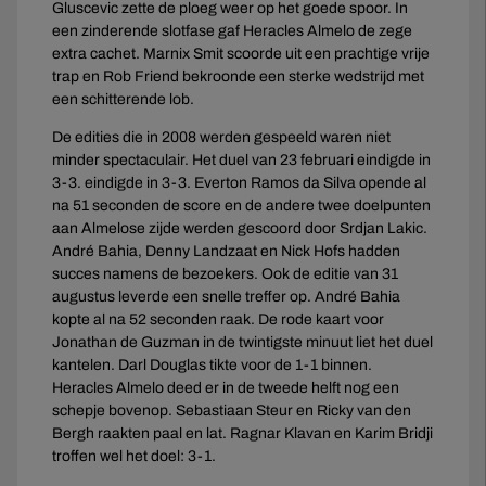
Gluscevic zette de ploeg weer op het goede spoor. In
een zinderende slotfase gaf Heracles Almelo de zege
extra cachet. Marnix Smit scoorde uit een prachtige vrije
trap en Rob Friend bekroonde een sterke wedstrijd met
een schitterende lob.
De edities die in 2008 werden gespeeld waren niet
minder spectaculair. Het duel van 23 februari eindigde in
3-3. eindigde in 3-3. Everton Ramos da Silva opende al
na 51 seconden de score en de andere twee doelpunten
aan Almelose zijde werden gescoord door Srdjan Lakic.
André Bahia, Denny Landzaat en Nick Hofs hadden
succes namens de bezoekers. Ook de editie van 31
augustus leverde een snelle treffer op. André Bahia
kopte al na 52 seconden raak. De rode kaart voor
Jonathan de Guzman in de twintigste minuut liet het duel
kantelen. Darl Douglas tikte voor de 1-1 binnen.
Heracles Almelo deed er in de tweede helft nog een
schepje bovenop. Sebastiaan Steur en Ricky van den
Bergh raakten paal en lat. Ragnar Klavan en Karim Bridji
troffen wel het doel: 3-1.