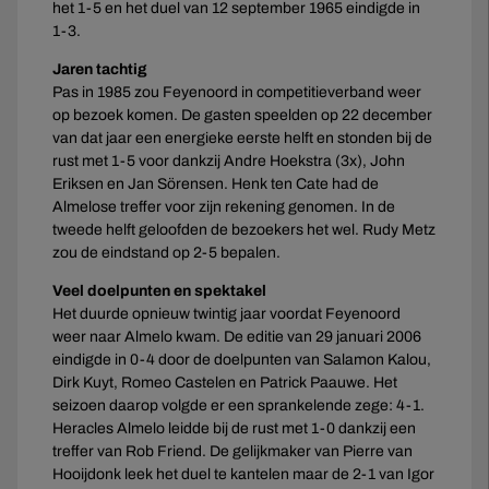
het 1-5 en het duel van 12 september 1965 eindigde in
1-3.
Jaren tachtig
Pas in 1985 zou Feyenoord in competitieverband weer
op bezoek komen. De gasten speelden op 22 december
van dat jaar een energieke eerste helft en stonden bij de
rust met 1-5 voor dankzij Andre Hoekstra (3x), John
Eriksen en Jan Sörensen. Henk ten Cate had de
Almelose treffer voor zijn rekening genomen. In de
tweede helft geloofden de bezoekers het wel. Rudy Metz
zou de eindstand op 2-5 bepalen.
Veel doelpunten en spektakel
Het duurde opnieuw twintig jaar voordat Feyenoord
weer naar Almelo kwam. De editie van 29 januari 2006
eindigde in 0-4 door de doelpunten van Salamon Kalou,
Dirk Kuyt, Romeo Castelen en Patrick Paauwe. Het
seizoen daarop volgde er een sprankelende zege: 4-1.
Heracles Almelo leidde bij de rust met 1-0 dankzij een
treffer van Rob Friend. De gelijkmaker van Pierre van
Hooijdonk leek het duel te kantelen maar de 2-1 van Igor