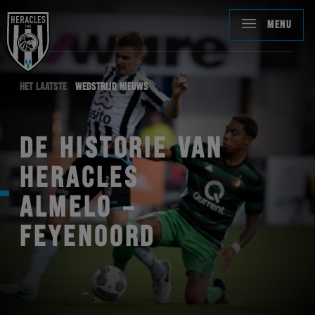
MENU
HET LAATSTE
WEDSTRIJD NIEUWS
DE HISTORIE VAN
HERACLES
ALMELO –
FEYENOORD