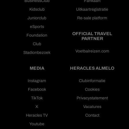
BusinessClub
Fankaart
Kidsclub
Uitkaartregistratie
Juniorclub
Re-sale platform
eSports
OFFICIAL TRAVEL
Foundation
PARTNER
Club
Voetbalreizen.com
Stadionbezoek
MEDIA
HERACLES ALMELO
Instagram
Clubinformatie
Facebook
Cookies
TikTok
Privacystatement
X
Vacatures
Heracles TV
Contact
Youtube