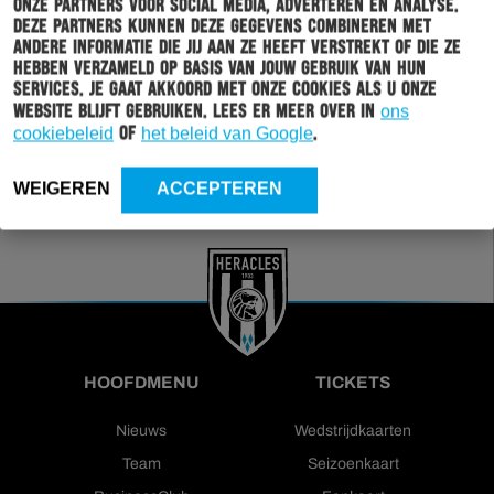
onze partners voor social media, adverteren en analyse.
Wil jij altijd en overal op de hoogte gehouden worden
Deze partners kunnen deze gegevens combineren met
van al het clubnieuws? Schrijf je dan in voor de
andere informatie die jij aan ze heeft verstrekt of die ze
nieuwsbrief van Heracles Almelo. Doordat je zelf aan
hebben verzameld op basis van jouw gebruik van hun
kan geven welk nieuws jij van ons wil ontvangen,
services. Je gaat akkoord met onze cookies als u onze
sturen wij alleen nieuws wat voor jou relevant is.
website blijft gebruiken. Lees er meer over in
ons
cookiebeleid
of
het beleid van Google
.
INSCHRIJVEN
WEIGEREN
ACCEPTEREN
HOOFDMENU
TICKETS
Nieuws
Wedstrijdkaarten
Team
Seizoenkaart