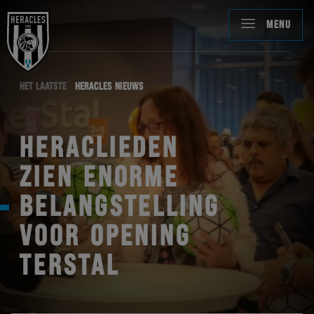
MENU
HET LAATSTE
HERACLES NIEUWS
HERACLIEDEN
ZIEN ENORME
BELANGSTELLING
VOOR OPENING
TERSTAL