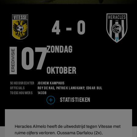
4 - 0
ZONDAG
07
EREDIVISIE
OKTOBER
Scheidsrechter
Jochem Kamphuis
Officials
Roy de Nas, Patrick Langkamp, Edgar Bijl
Toeschouwers
14338
STATISTIEKEN
Heracles Almelo heeft de uitwedstrijd tegen Vitesse met
ruime cijfers verloren. Oussama Darfalou (2x),