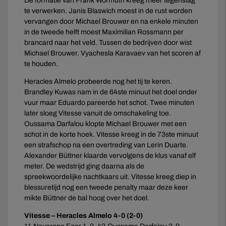
De formatie van Frank Wormuth kreeg meer tegenslag
te verwerken. Janis Blaswich moest in de rust worden
vervangen door Michael Brouwer en na enkele minuten
in de tweede helft moest Maximilian Rossmann per
brancard naar het veld. Tussen de bedrijven door wist
Michael Brouwer. Vyachesla Karavaev van het scoren af
te houden.
Heracles Almelo probeerde nog het tij te keren.
Brandley Kuwas nam in de 64ste minuut het doel onder
vuur maar Eduardo pareerde het schot. Twee minuten
later sloeg Vitesse vanuit de omschakeling toe.
Oussama Darfalou klopte Michael Brouwer met een
schot in de korte hoek. Vitesse kreeg in de 73ste minuut
een strafschop na een overtreding van Lerin Duarte.
Alexander Büttner klaarde vervolgens de klus vanaf elf
meter. De wedstrijd ging daarna als de
spreekwoordelijke nachtkaars uit. Vitesse kreeg diep in
blessuretijd nog een tweede penalty maar deze keer
mikte Büttner de bal hoog over het doel.
Vitesse – Heracles Almelo 4-0 (2-0)