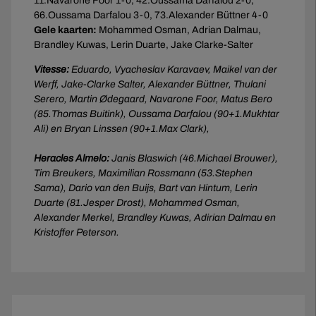
11.Navarone Foor 1-0, 42.Oussama Darfalou 2-0,
66.Oussama Darfalou 3-0, 73.Alexander Büttner 4-0
Gele kaarten:
Mohammed Osman, Adrian Dalmau,
Brandley Kuwas, Lerin Duarte, Jake Clarke-Salter
Vitesse:
Eduardo, Vyacheslav Karavaev, Maikel van der
Werff, Jake-Clarke Salter, Alexander Büttner, Thulani
Serero, Martin Ødegaard, Navarone Foor, Matus Bero
(85.Thomas Buitink), Oussama Darfalou (90+1.Mukhtar
Ali) en Bryan Linssen (90+1.Max Clark),
Heracles Almelo:
Janis Blaswich (46.Michael Brouwer),
Tim Breukers, Maximilian Rossmann (53.Stephen
Sama), Dario van den Buijs, Bart van Hintum, Lerin
Duarte (81.Jesper Drost), Mohammed Osman,
Alexander Merkel, Brandley Kuwas, Adirian Dalmau en
Kristoffer Peterson.