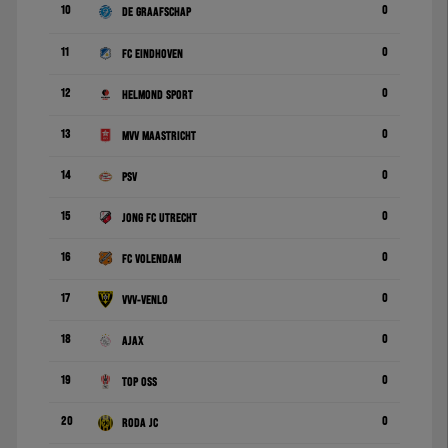
10
0
De Graafschap
11
0
FC Eindhoven
12
0
Helmond Sport
13
0
MVV Maastricht
14
0
PSV
15
0
Jong FC Utrecht
16
0
FC Volendam
17
0
VVV-Venlo
18
0
Ajax
19
0
TOP Oss
20
0
Roda JC