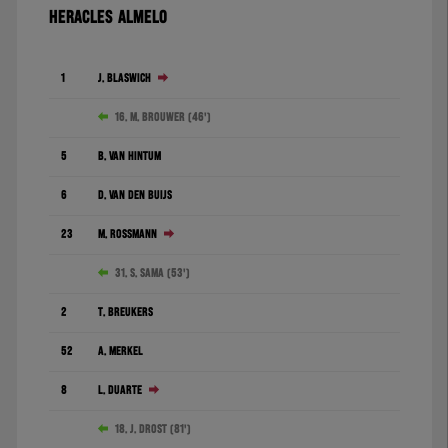
HERACLES ALMELO
1
J. Blaswich
16. M. Brouwer (46')
5
B. van Hintum
6
D. Van den Buijs
23
M. Rossmann
31. S. Sama (53')
2
T. Breukers
52
A. Merkel
8
L. Duarte
18. J. Drost (81')