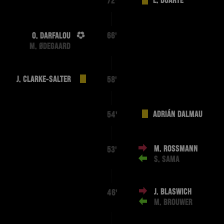
L. DUARTE
72'
O. DARFALOU
66'
M. ØDEGAARD
J. CLARKE-SALTER
58'
ADRIÁN DALMAU
54'
M. ROSSMANN
53'
S. SAMA
J. BLASWICH
46'
M. BROUWER