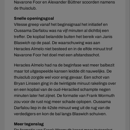
Navarone Foor en Alexander Büttner scoorden namens
de thuisclub.
Snelle openingsgoal
Vitesse greep vanaf het beginsignaal het initiatief en
Oussama Darfalou was na vijf minuten al dichtbij een
treffer. De kopbal belandde buiten het bereik van Janis
Blaswich op de paal. De waarschuwing was aan
Heracles Almelo niet besteed en in de elfde minuut trof
Navarone Foor het doel met een afstandsschot.
Heracles Almelo had na de beginfase wat meer balbezit
maar tot uitgespeelde kansen leidde dit nauwelijks. De
thuisclub zorgde wel voor enig gevaar. Een schot van
Bryan Linssen ging in de twintigste minuut rakelings over
en een kopbal van de oud-Heraclied schampte negen
minuten later het zijnet. De formatie van Frank Wormuth
zou voor de rust nog meer schade oplopen. Oussama
Darfalou liep in de 42ste minuut weg uit de rug van de
verdedigers en kon de bal langs Blaswich schuiven.
Meer tegenslag