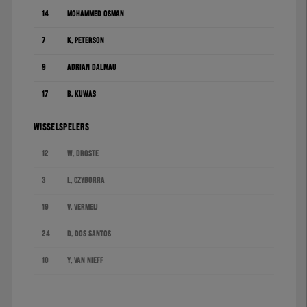
14
Mohammed Osman
7
K. Peterson
9
Adrián Dalmau
17
B. Kuwas
WISSELSPELERS
12
W. Droste
3
L. Czyborra
19
V. Vermeij
24
D. dos Santos
10
Y. van Nieff