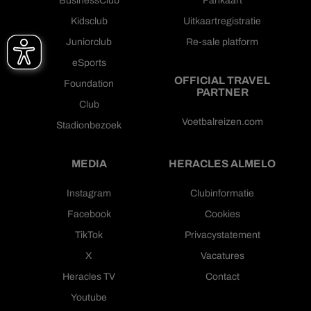
BusinessClub
Fankaart
Kidsclub
Uitkaartregistratie
Juniorclub
Re-sale platform
eSports
OFFICIAL TRAVEL
Foundation
PARTNER
Club
Voetbalreizen.com
Stadionbezoek
MEDIA
HERACLES ALMELO
Instagram
Clubinformatie
Facebook
Cookies
TikTok
Privacystatement
X
Vacatures
Heracles TV
Contact
Youtube