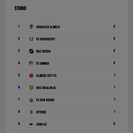
STAND
1
3
Heracles Almelo
2
3
FC Dordrecht
3
3
NAC Breda
4
3
FC Emmen
5
1
Almere City FC
6
1
RKC Waalwijk
7
1
FC Den Bosch
8
1
Vitesse
9
0
Jong AZ