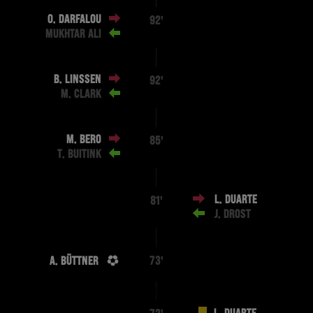
O. DARFALOU
92'
MUKHTAR ALI
B. LINSSEN
92'
M. CLARK
M. BERO
85'
T. BUITINK
L. DUARTE
81'
J. DROST
A. BÜTTNER
73'