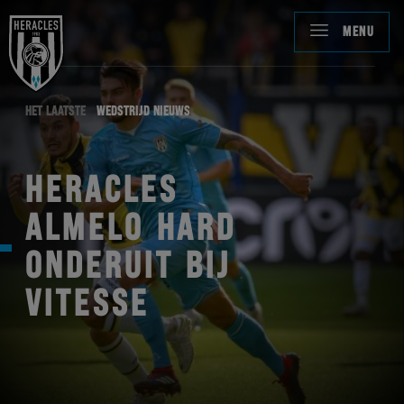
MENU
HET LAATSTE
WEDSTRIJD NIEUWS
HERACLES
ALMELO HARD
ONDERUIT BIJ
VITESSE