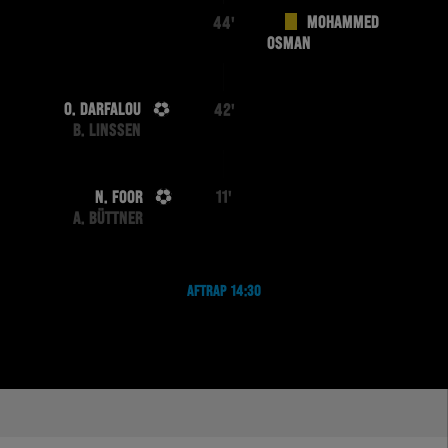
MOHAMMED
44'
OSMAN
O. DARFALOU
42'
B. LINSSEN
N. FOOR
11'
A. BÜTTNER
AFTRAP 14:30