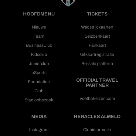
HOOFDMENU
TICKETS
Nieuws
Wedstrijdkaarten
Team
Seizoenkaart
BusinessClub
Fankaart
Kidsclub
Uitkaartregistratie
Juniorclub
Re-sale platform
eSports
OFFICIAL TRAVEL
Foundation
PARTNER
Club
Voetbalreizen.com
Stadionbezoek
MEDIA
HERACLES ALMELO
Instagram
Clubinformatie