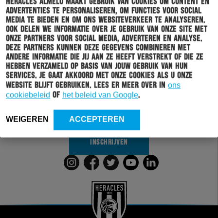
Heracles Almelo maakt gebruik van cookies om content en
advertenties te personaliseren, om functies voor social
media te bieden en om ons websiteverkeer te analyseren.
Ook delen we informatie over je gebruik van onze site met
onze partners voor social media, adverteren en analyse.
Deze partners kunnen deze gegevens combineren met
Schrijf je in voor onze nieuwsbrief
andere informatie die jij aan ze heeft verstrekt of die ze
hebben verzameld op basis van jouw gebruik van hun
services. Je gaat akkoord met onze cookies als u onze
Wil jij altijd en overal op de hoogte gehouden worden
website blijft gebruiken. Lees er meer over in
ons
van al het clubnieuws? Schrijf je dan in voor de
cookiebeleid
of
het beleid van Google
.
nieuwsbrief van Heracles Almelo. Doordat je zelf aan
kan geven welk nieuws jij van ons wil ontvangen,
sturen wij alleen nieuws wat voor jou relevant is.
WEIGEREN
ACCEPTEREN
INSCHRIJVEN