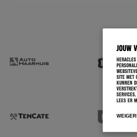
JOUW 
Heracles
personali
websiteve
site met 
kunnen de
verstrekt
services.
Lees er 
WEIGER