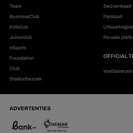
Team
Seizoenkaart
BusinessClub
Fankaart
Kidsclub
Uitkaartregist
Juniorclub
Re-sale platf
eSports
OFFICIAL 
Foundation
Club
Voetbalreize
Stadionbezoek
ADVERTENTIES