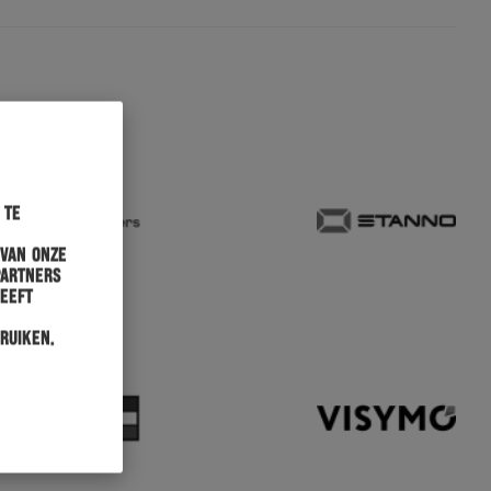
 te
 van onze
partners
heeft
ruiken.