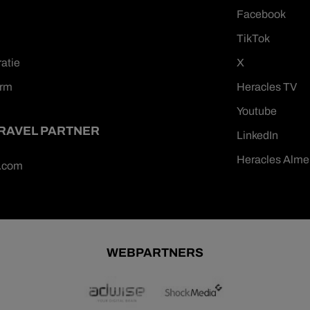
Facebook
TikTok
ratie
X
orm
Heracles TV
Youtube
TRAVEL PARTNER
LinkedIn
Heracles Alme
n.com
WEBPARTNERS