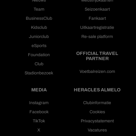
Nieuws
Wedstrijdkaarten
Team
Seizoenkaart
BusinessClub
Fankaart
Kidsclub
Uitkaartregistratie
Juniorclub
Re-sale platform
eSports
OFFICIAL TRAVEL
Foundation
PARTNER
Club
Voetbalreizen.com
Stadionbezoek
MEDIA
HERACLES ALMELO
Instagram
Clubinformatie
Facebook
Cookies
TikTok
Privacystatement
X
Vacatures