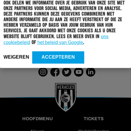
Ook delen we informatie over je gebruik van onze site met
Schrijf je in voor onze nieuwsbrief
onze partners voor social media, adverteren en analyse.
Deze partners kunnen deze gegevens combineren met
andere informatie die jij aan ze heeft verstrekt of die ze
Wil jij altijd en overal op de hoogte gehouden worden
hebben verzameld op basis van jouw gebruik van hun
van al het clubnieuws? Schrijf je dan in voor de
services. Je gaat akkoord met onze cookies als u onze
nieuwsbrief van Heracles Almelo. Doordat je zelf aan
website blijft gebruiken. Lees er meer over in
ons
kan geven welk nieuws jij van ons wil ontvangen,
cookiebeleid
of
het beleid van Google
.
sturen wij alleen nieuws wat voor jou relevant is.
WEIGEREN
ACCEPTEREN
INSCHRIJVEN
HOOFDMENU
TICKETS