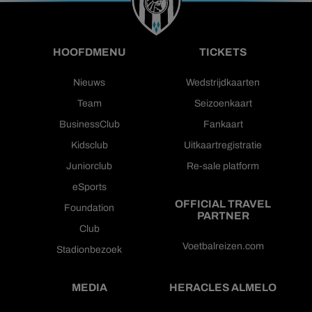
HOOFDMENU
TICKETS
Nieuws
Wedstrijdkaarten
Team
Seizoenkaart
BusinessClub
Fankaart
Kidsclub
Uitkaartregistratie
Juniorclub
Re-sale platform
eSports
OFFICIAL TRAVEL
Foundation
PARTNER
Club
Voetbalreizen.com
Stadionbezoek
MEDIA
HERACLES ALMELO