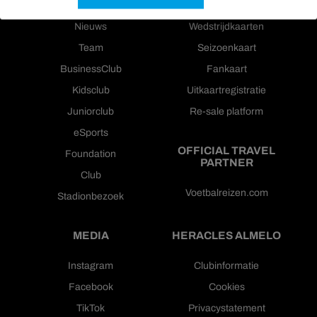
Nieuws
Wedstrijdkaarten
Team
Seizoenkaart
BusinessClub
Fankaart
Kidsclub
Uitkaartregistratie
Juniorclub
Re-sale platform
eSports
OFFICIAL TRAVEL
Foundation
PARTNER
Club
Voetbalreizen.com
Stadionbezoek
MEDIA
HERACLES ALMELO
Instagram
Clubinformatie
Facebook
Cookies
TikTok
Privacystatement