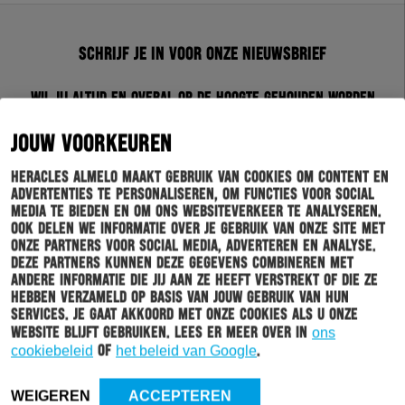
Schrijf je in voor onze nieuwsbrief
Wil jij altijd en overal op de hoogte gehouden worden
van al het clubnieuws? Schrijf je dan in voor de
nieuwsbrief van Heracles Almelo. Doordat je zelf aan
JOUW VOORKEUREN
kan geven welk nieuws jij van ons wil ontvangen,
sturen wij alleen nieuws wat voor jou relevant is.
Heracles Almelo maakt gebruik van cookies om content en
advertenties te personaliseren, om functies voor social
media te bieden en om ons websiteverkeer te analyseren.
INSCHRIJVEN
Ook delen we informatie over je gebruik van onze site met
onze partners voor social media, adverteren en analyse.
Deze partners kunnen deze gegevens combineren met
andere informatie die jij aan ze heeft verstrekt of die ze
hebben verzameld op basis van jouw gebruik van hun
services. Je gaat akkoord met onze cookies als u onze
website blijft gebruiken. Lees er meer over in
ons
cookiebeleid
of
het beleid van Google
.
WEIGEREN
ACCEPTEREN
HOOFDMENU
TICKETS