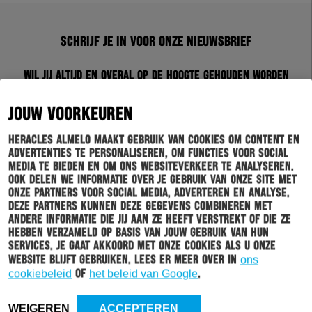
Schrijf je in voor onze nieuwsbrief
Wil jij altijd en overal op de hoogte gehouden worden
van al het clubnieuws? Schrijf je dan in voor de
nieuwsbrief van Heracles Almelo. Doordat je zelf aan
JOUW VOORKEUREN
kan geven welk nieuws jij van ons wil ontvangen,
sturen wij alleen nieuws wat voor jou relevant is.
Heracles Almelo maakt gebruik van cookies om content en
advertenties te personaliseren, om functies voor social
media te bieden en om ons websiteverkeer te analyseren.
INSCHRIJVEN
Ook delen we informatie over je gebruik van onze site met
onze partners voor social media, adverteren en analyse.
Deze partners kunnen deze gegevens combineren met
andere informatie die jij aan ze heeft verstrekt of die ze
hebben verzameld op basis van jouw gebruik van hun
services. Je gaat akkoord met onze cookies als u onze
website blijft gebruiken. Lees er meer over in
ons
cookiebeleid
of
het beleid van Google
.
HOOFDMENU
TICKETS
WEIGEREN
ACCEPTEREN