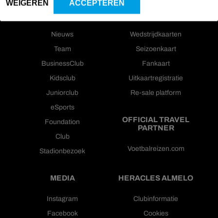
WEIGEREN
ACCEPTEREN
HOOFDMENU
TICKETS
Nieuws
Wedstrijdkaarten
Team
Seizoenkaart
BusinessClub
Fankaart
Kidsclub
Uitkaartregistratie
Juniorclub
Re-sale platform
eSports
OFFICIAL TRAVEL
Foundation
PARTNER
Club
Voetbalreizen.com
Stadionbezoek
MEDIA
HERACLES ALMELO
Instagram
Clubinformatie
Facebook
Cookies