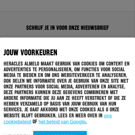
Schrijf je in voor onze nieuwsbrief
Wil jij altijd en overal op de hoogte gehouden worden
van al het clubnieuws? Schrijf je dan in voor de
JOUW VOORKEUREN
nieuwsbrief van Heracles Almelo. Doordat je zelf aan
kan geven welk nieuws jij van ons wil ontvangen,
Heracles Almelo maakt gebruik van cookies om content en
sturen wij alleen nieuws wat voor jou relevant is.
advertenties te personaliseren, om functies voor social
media te bieden en om ons websiteverkeer te analyseren.
Ook delen we informatie over je gebruik van onze site met
INSCHRIJVEN
onze partners voor social media, adverteren en analyse.
Deze partners kunnen deze gegevens combineren met
andere informatie die jij aan ze heeft verstrekt of die ze
hebben verzameld op basis van jouw gebruik van hun
services. Je gaat akkoord met onze cookies als u onze
website blijft gebruiken. Lees er meer over in
ons
cookiebeleid
of
het beleid van Google
.