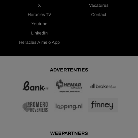
X
Vacatures
Heracles TV
Contact
Youtube
LinkedIn
Heracles Almelo App
ADVERTENTIES
WEBPARTNERS