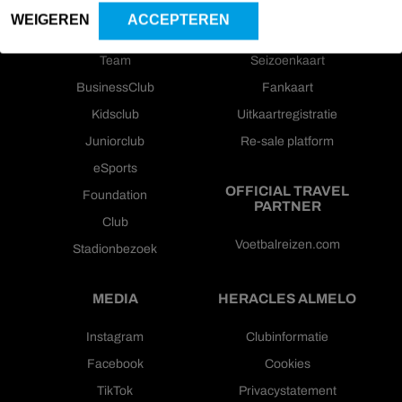
WEIGEREN
ACCEPTEREN
Nieuws
Wedstrijdkaarten
Team
Seizoenkaart
BusinessClub
Fankaart
Kidsclub
Uitkaartregistratie
Juniorclub
Re-sale platform
eSports
OFFICIAL TRAVEL
Foundation
PARTNER
Club
Voetbalreizen.com
Stadionbezoek
MEDIA
HERACLES ALMELO
Instagram
Clubinformatie
Facebook
Cookies
TikTok
Privacystatement