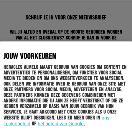
Schrijf je in voor onze nieuwsbrief
Wil jij altijd en overal op de hoogte gehouden worden
van al het clubnieuws? Schrijf je dan in voor de
nieuwsbrief van Heracles Almelo. Doordat je zelf aan
kan geven welk nieuws jij van ons wil ontvangen,
JOUW VOORKEUREN
sturen wij alleen nieuws wat voor jou relevant is.
Heracles Almelo maakt gebruik van cookies om content en
INSCHRIJVEN
advertenties te personaliseren, om functies voor social
media te bieden en om ons websiteverkeer te analyseren.
Ook delen we informatie over je gebruik van onze site met
onze partners voor social media, adverteren en analyse.
Deze partners kunnen deze gegevens combineren met
andere informatie die jij aan ze heeft verstrekt of die ze
hebben verzameld op basis van jouw gebruik van hun
services. Je gaat akkoord met onze cookies als u onze
website blijft gebruiken. Lees er meer over in
ons
cookiebeleid
of
het beleid van Google
.
HOOFDMENU
TICKETS