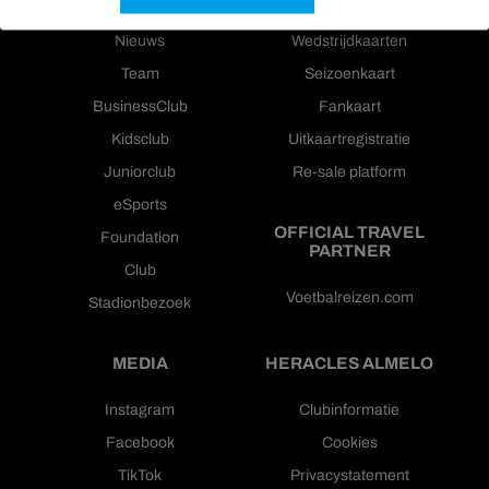
Nieuws
Wedstrijdkaarten
Team
Seizoenkaart
BusinessClub
Fankaart
Kidsclub
Uitkaartregistratie
Juniorclub
Re-sale platform
eSports
OFFICIAL TRAVEL
Foundation
PARTNER
Club
Voetbalreizen.com
Stadionbezoek
MEDIA
HERACLES ALMELO
Instagram
Clubinformatie
Facebook
Cookies
TikTok
Privacystatement