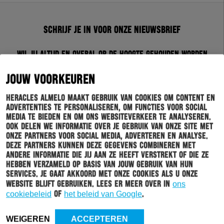
Schrijf je in voor onze nieuwsbrief
Wil jij altijd en overal op de hoogte gehouden worden
van al het clubnieuws? Schrijf je dan in voor de
nieuwsbrief van Heracles Almelo. Doordat je zelf aan
JOUW VOORKEUREN
kan geven welk nieuws jij van ons wil ontvangen,
sturen wij alleen nieuws wat voor jou relevant is.
Heracles Almelo maakt gebruik van cookies om content en
advertenties te personaliseren, om functies voor social
media te bieden en om ons websiteverkeer te analyseren.
INSCHRIJVEN
Ook delen we informatie over je gebruik van onze site met
onze partners voor social media, adverteren en analyse.
Deze partners kunnen deze gegevens combineren met
andere informatie die jij aan ze heeft verstrekt of die ze
hebben verzameld op basis van jouw gebruik van hun
services. Je gaat akkoord met onze cookies als u onze
website blijft gebruiken. Lees er meer over in
ons
cookiebeleid
of
het beleid van Google
.
WEIGEREN
ACCEPTEREN
HOOFDMENU
TICKETS