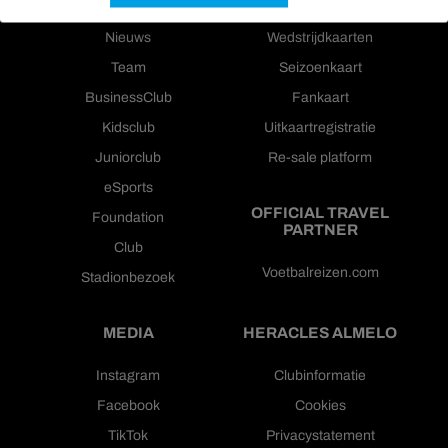
Nieuws
Wedstrijdkaarten
Team
Seizoenkaart
BusinessClub
Fankaart
Kidsclub
Uitkaartregistratie
Juniorclub
Re-sale platform
eSports
OFFICIAL TRAVEL
Foundation
PARTNER
Club
Voetbalreizen.com
Stadionbezoek
MEDIA
HERACLES ALMELO
Instagram
Clubinformatie
Facebook
Cookies
TikTok
Privacystatement