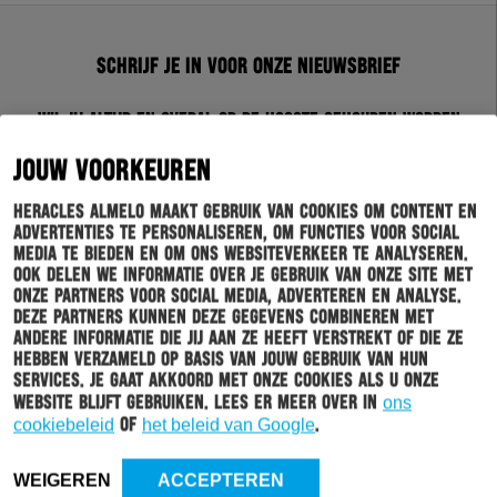
Schrijf je in voor onze nieuwsbrief
Wil jij altijd en overal op de hoogte gehouden worden
van al het clubnieuws? Schrijf je dan in voor de
nieuwsbrief van Heracles Almelo. Doordat je zelf aan
JOUW VOORKEUREN
kan geven welk nieuws jij van ons wil ontvangen,
sturen wij alleen nieuws wat voor jou relevant is.
Heracles Almelo maakt gebruik van cookies om content en
advertenties te personaliseren, om functies voor social
media te bieden en om ons websiteverkeer te analyseren.
INSCHRIJVEN
Ook delen we informatie over je gebruik van onze site met
onze partners voor social media, adverteren en analyse.
Deze partners kunnen deze gegevens combineren met
andere informatie die jij aan ze heeft verstrekt of die ze
hebben verzameld op basis van jouw gebruik van hun
services. Je gaat akkoord met onze cookies als u onze
website blijft gebruiken. Lees er meer over in
ons
cookiebeleid
of
het beleid van Google
.
WEIGEREN
ACCEPTEREN
HOOFDMENU
TICKETS