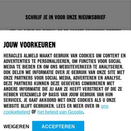
Schrijf je in voor onze nieuwsbrief
Wil jij altijd en overal op de hoogte gehouden worden
van al het clubnieuws? Schrijf je dan in voor de
nieuwsbrief van Heracles Almelo. Doordat je zelf aan
JOUW VOORKEUREN
kan geven welk nieuws jij van ons wil ontvangen,
sturen wij alleen nieuws wat voor jou relevant is.
Heracles Almelo maakt gebruik van cookies om content en
advertenties te personaliseren, om functies voor social
media te bieden en om ons websiteverkeer te analyseren.
INSCHRIJVEN
Ook delen we informatie over je gebruik van onze site met
onze partners voor social media, adverteren en analyse.
Deze partners kunnen deze gegevens combineren met
andere informatie die jij aan ze heeft verstrekt of die ze
hebben verzameld op basis van jouw gebruik van hun
services. Je gaat akkoord met onze cookies als u onze
website blijft gebruiken. Lees er meer over in
ons
cookiebeleid
of
het beleid van Google
.
WEIGEREN
ACCEPTEREN
HOOFDMENU
TICKETS