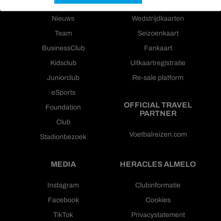
Nieuws
Wedstrijdkaarten
Team
Seizoenkaart
BusinessClub
Fankaart
Kidsclub
Uitkaartregistratie
Juniorclub
Re-sale platform
eSports
OFFICIAL TRAVEL
Foundation
PARTNER
Club
Voetbalreizen.com
Stadionbezoek
MEDIA
HERACLES ALMELO
Instagram
Clubinformatie
Facebook
Cookies
TikTok
Privacystatement